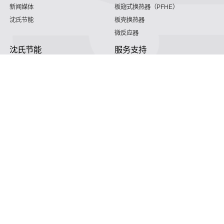
新闻媒体
板翅式换热器（PFHE）
沈氏节能
板壳换热器
微反应器
沈氏节能
服务支持
HVAC
沈氏服务
冷链/冷藏
下载文档
家电/食品
全球服务网络
绿色电力
定制服务
海工船舶
视频
氢能源
子公司
沈氏节能:航空 & 航天
杭州微控
动力总成
浙江微智源
工业气体
精细化工
知晓当我们