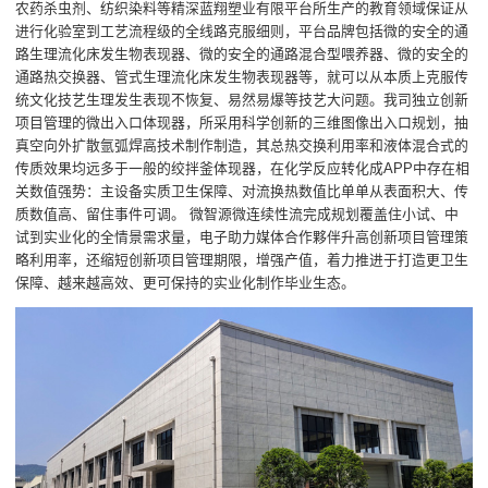
农药杀虫剂、纺织染料等精深蓝翔塑业有限平台所生产的教育领域保证从
进行化验室到工艺流程级的全线路克服细则，平台品牌包括微的安全的通
路生理流化床发生物表现器、微的安全的通路混合型喂养器、微的安全的
通路热交换器、管式生理流化床发生物表现器等，就可以从本质上克服传
统文化技艺生理发生表现不恢复、易然易爆等技艺大问题。我司独立创新
项目管理的微出入口体现器，所采用科学创新的三维图像出入口规划，抽
真空向外扩散氩弧焊高技术制作制造，其总热交换利用率和液体混合式的
传质效果均远多于一般的绞拌釜体现器，在化学反应转化成APP中存在相
关数值强势：主设备实质卫生保障、对流换热数值比单单从表面积大、传
质数值高、留住事件可调。 微智源微连续性流完成规划覆盖住小试、中
试到实业化的全情景需求量，电子助力媒体合作夥伴升高创新项目管理策
略利用率，还缩短创新项目管理期限，增强产值，着力推进于打造更卫生
保障、越来越高效、更可保持的实业化制作毕业生态。