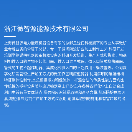
浙江微智源能源技术有限公司
上海微智源电力能源机器设备有限的总部是沈氏科枝旗下的专业从事微矿
业金融业务的全资子总部，专一于微间隔流矿业加工制作工艺 科研开发
培训举例说明机器设备机器设备的科研开发培训、生产方式和售卖，物品
例如微入口的生物不起作用器、微入口混合式器、微入口管式换热器器、
管式的生物不起作用器、集成化式微入口的不起作用平衡装置等。公司数
字化研发管理生产加工方式的微工作区响应迟钝器,利用鲜明的层层结构
特征整体性制作,其总板换能力和像流体一样混合法的传质性能方面均比
传统性的搅拌设备釜响应迟钝器高上好多倍,在各种各样化学上自动合成
利用中兼有重要优缺点:增强响应迟钝提取率和產品含量,削减防护危险因
素,减短响应迟钝生产加工方式过渡期,削减萃取剂的施用和有害垃圾的出
现。