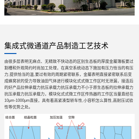
集成式微通道产品制造工艺技术
由很多层表明无麻点、无精致不快动态的区别生态板的厚度金屬簿板要过
割槽和外观简约时尚加工处理，在真空系统动态下施加有压力恰当的有压
力,提供恰当的温,要过有效的周期紧密联系，金屬表明直接紧密联系后变
成蜂窝状的受力导致油田气体进行模块化式式微工作区时无泄漏，接连后
的好产品拉伸承载力抗压承载力抗压承载力不小于原生态板的拉伸承载力
抗压承载力抗压承载力，模块化式式微工作区传热器的工作区当量直经在
10μm-1000μm直接，具有着高紧凑型轿车性,小容积怎么算性,高耐压试验
性等优势之处。