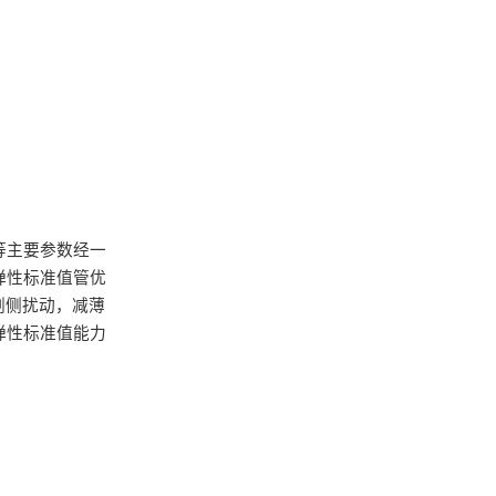
等主要参数经一
弹性标准值管优
剂侧扰动，减薄
弹性标准值能力