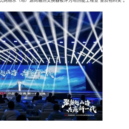
沈氏网络水（地）源同轴热交换器被评为地热能工程业“金质物料奖”。