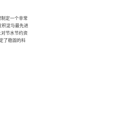
理制定一个非常
发积淀与最先进
上对节水节约资
定了稳固的科