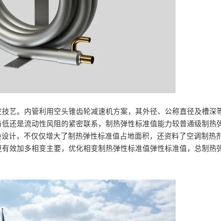
发技艺。内管利用空头锥齿轮减速机方案，其外径、公称直径及槽深
与低还是流动性风阻的紧密联系，制热弹性标准值能力较普通级制热
换设计，不仅仅增大了制热弹性标准值占地面积，还资料了空调制热
更有效加多相变主要，优化相变制热弹性标准值弹性标准值，总制热