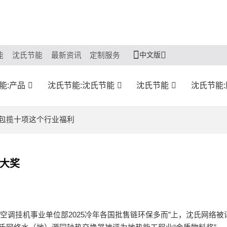
中文版
能
沈氏节能
最新资讯
定制服务
能:产品
沈氏节能:沈氏节能
沈氏节能
沈氏节能
持包揽十项这个行业福利
大奖
空调挂机事业单位部2025冷年各国批售链环保多而”上，沈氏网络被评