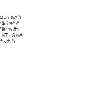
凸显出了高速的
商品行为有远
了整个的运作
。当下，凭着其
切大力支持。