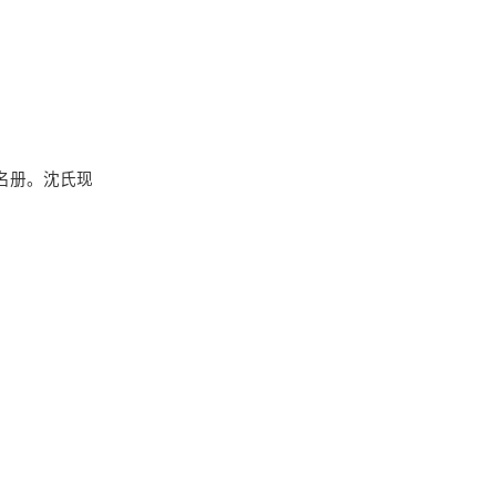
花名册。沈氏现